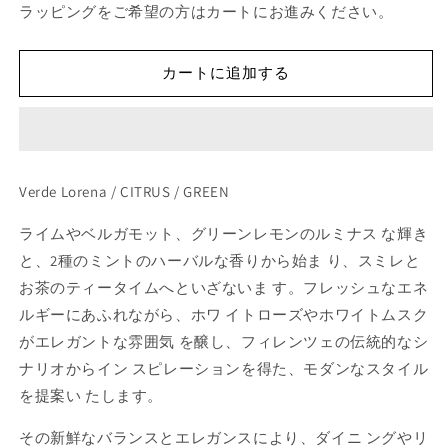
ラッピングをご希望の方はカートにお進みください。
で
ロ
ロ
き
ま
レ
レ
せ
ん
ー
ー
カートに追加する
ナ
ナ
ル
ル
ー
ー
ム
ム
Verde Lorena / CITRUS / GREEN
デ
デ
ィ
ィ
ライムやベルガモット、グリーンレモンのルミナス な輝き
フ
フ
と、2種のミントのハーバルな香りから始ま り、スミレと
ュ
ュ
お茶のティータイムへといざないま す。フレッシュなエネ
ー
ー
ザ
ザ
ルギーにあふれながら、ホワ イトローズやホワイトムスク
ー
ー
がエレガントな雰囲気 を醸し、フィレンツェの伝統的なシ
の
の
ナリオからイン スピレーションを得た、モダンなスタイル
数
数
を提案い たします。
量
量
を
を
その新鮮なバランスとエレガンスにより、ダイニ ングやリ