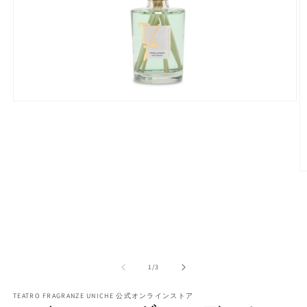
モ
ー
ダ
ル
で
メ
デ
ィ
ア
(1)
を
開
く
の
1
/
3
(3
TEATRO FRAGRANZE UNICHE 公式オンラインストア