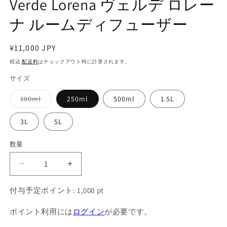
Verde Lorena ヴェルデ ロレー
ナ ルームディフューザー
通
¥11,000 JPY
常
税込
配送料
はチェックアウト時に計算されます。
価
サイズ
格
100ml
250ml
500ml
1.5L
バ
リ
エ
3L
5L
ー
シ
ョ
数量
ン
は
売
Verde
Verde
り
切
Lorena
Lorena
れ
付与予定ポイント:
ヴ
ヴ
1,000
pt
て
い
ェ
ェ
る
ポイント利用には
ログイン
が必要です。
か
ル
ル
販
売
デ
デ