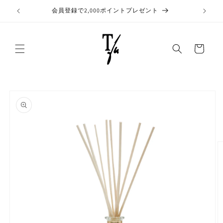
コンテ
ンツに
て
会員登録で2,000ポイントプレゼント
進む
カ
ー
ト
商品情
報にス
キップ